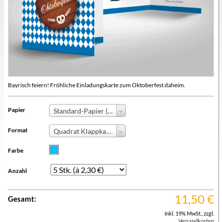
Bayrisch feiern! Fröhliche Einladungskarte zum Oktoberfest daheim.
Papier
Standard-Papier (+0,00 €)
Format
Quadrat Klappkarte
Farbe
Anzahl
11,50
€
Gesamt:
Inkl. 19% MwSt.
,
zzgl.
Versandkosten