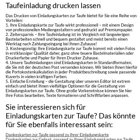
Taufeinladung drucken lassen
Das Drucken von Einladungskarten zur Taufe bietet für Sie eine Reihe von
Vorteilen:
1. Ihre Einladungskarte zur Taufe wirkt professionell – mit einem Design
von professionellen Mediengestaltern und gedruckt auf Premiumpapier.
2. Zeitersparnis – Ihre Taufeinladung ist im Vergleich mit langwierigen
Bastelarbeiten schnell und bequem gestaltet und meist bereits einen
Werktag nach Zahlungseingang bei Ihnen Zuhause!
3. Kostengünstig: Ihre Einladungskarte zur Taufe kommt mit vielen Fotos
in erstklassiger Qualität daher, ganz ohne teuere Bastelmaterialien oder
Druckerfarbe und Papier für Ihren Drucker Zuhause.
4. Unsere Taufeinladungen sind Einladungskarten in Standardformaten,
die Sie mit der deutschen Post versenden können. Wir bieten Ihnen hierfür
die Portokostenkalkulation in jeder Produktbeschreibung sowie passende
Kuverts in vielen kräftigen Farben.
5. Einfache Erstellung – die Gestaltung über unseren Editor ist extrem
einfach und bietet Ihnen vielfältige Optionen für die Gestaltung von
Einladungskarten zur Taufe. Ohne große Vorkenntnisse können Sie hier
Ihre Fotos bearbeiten, Texte formatieren und Schriftfarben anpassen.
Sie interessieren sich für
Einladungskarten zur Taufe? Das könnte
für Sie ebenfalls interessant sein:
Dankeskarten zur Taufe passend zu Ihrer Einladungskarte
Dankeskarten zur Geburt, passend zu Ihren Einladungskarten zur Taufe