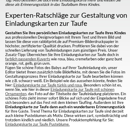
diese als Erinnerungsstück in das Taufalbum Ihres Kindes.
Experten-Ratschläge zur Gestaltung von
Einladungskarten zur Taufe
Gestalten Sie Ihre persönlichen Einladungskarten zur Taufe Ihres Kindes
aus professionellen Designvorlagen mit Ihrem Text und Ihrem Bild und
lassen Sie diese von rabbitprint.de auf Premium-Bilderdruckpapier in
höchster, zertifizierter Qualität drucken. Profitieren Sie dabei von der
schnellen Lieferung von Taufeinladungen zum günstigen Preis. Unser
Zusatz-Tipp: Überreichen Sie Ihre Einladungskarten zur Taufe doch in
farblich passenden Kuverts
wie rosa, blau, cremefarben oder ganz bunt
orange, rot, gelb, grün uvm.
Fügen Sie schöne Fotos des Babys auf Ihrer Taufeinladung ein, unser
Editor bietet Ihnen zusätzlich tolle Bildeffekte, mit denen Sie die Fotos im
Gestaltungsprozess Ihrer Einladungskarte zur Taufe bearbeiten können
wie z.B. schwarz-weiß. Ein Beispiel wie das aussehen könnte, finden Sie
hier:
Einladungskarte zur Taufe türkis und rosa.
Besonders schön ist es,
wenn Sie, wie hier in dieser
Einladungskarte zur Taufe mit schönen
Ornamenten,
das Foto auf der Titelseite der Taufeinladung platzieren. Ein
schönes Foto zieht immer sofort Blicke auf sich und der Eingeladene freut
sich besonders auf das Fest mit dem kleinen Täufling. Außerdem ist Ihre
Einladungskarte zur Taufe dann auch ein wunderbares Erinnerungsstück
für Ihre Gäste. Trend Thema für Einladungskarten zur Taufe sind derzeit
auch kleine Pusteblumen als Motiv. Diese wirken zart, symbolträchtig und
trotzdem kindlich und niedlich. Unsere Produktempfehlung für Sie:
Einladungskarte zur Taufe Pusteblume.