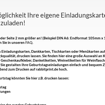
öglichkeit Ihre eigene Einladungskar
zuladen!
 jeder Seite 2 mm größer an! (Beispiel DIN A6: Endformat 105m
 Sie in unseren
FAQ
.
n
Einladungskarten, Dankkarten, Tischkarten oder Menükarten
au
ruckqualität, drucken lassen. Sie finden hier eine große Auswahl an
n Geschenkaufkleber, Danketiketten, Weinetiketten für Weinflasc
 Sie gestalten Ihre Geburtstagseinladungen einfach und bequem 
ßend zum Drucken auf rabbitprint.de hoch.
tstag könnten Sie hier z.B. drucken lassen:
stag
dungen
Feier des runden Geburtstages