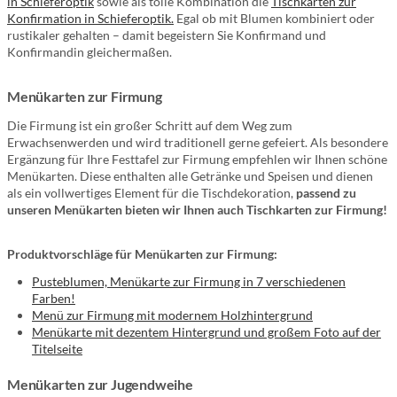
in Schieferoptik
sowie als tolle Kombination die
Tischkarten zur
Konfirmation in Schieferoptik.
Egal ob mit Blumen kombiniert oder
rustikaler gehalten – damit begeistern Sie Konfirmand und
Konfirmandin gleichermaßen.
Menükarten zur Firmung
Die Firmung ist ein großer Schritt auf dem Weg zum
Erwachsenwerden und wird traditionell gerne gefeiert. Als besondere
Ergänzung für Ihre Festtafel zur Firmung empfehlen wir Ihnen schöne
Menükarten. Diese enthalten alle Getränke und Speisen und dienen
als ein vollwertiges Element für die Tischdekoration,
passend zu
unseren Menükarten bieten wir Ihnen auch Tischkarten zur Firmung!
Produktvorschläge für Menükarten zur Firmung:
Pusteblumen, Menükarte zur Firmung in 7 verschiedenen
Farben!
Menü zur Firmung mit modernem Holzhintergrund
Menükarte mit dezentem Hintergrund und großem Foto auf der
Titelseite
Menükarten zur Jugendweihe