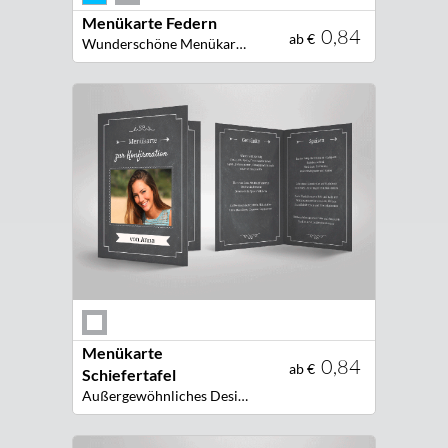
Menükarte Federn
0,84
ab €
Wunderschöne Menükarte für jede Festtafel!
Menükarte
0,84
ab €
Schiefertafel
Außergewöhnliches Design! Edle Menükarte im Schiefer Design für Ihre Festtafel!