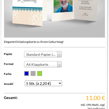
Elegante Einladungskarte zu Ihrem Geburtstag!
Papier
Standard-Papier (+0,00 €)
Format
A6 Klappkarte
Farbe
Anzahl
11,00
€
Gesamt:
Inkl. 19% MwSt.
,
zzgl.
Versandkosten