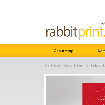
Geburtstag
Kom
Startseite
/
Geburtstag
/
Einladungsk