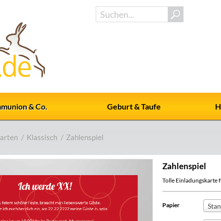
munion & Co.
Geburt & Taufe
H
arten
/
Klassisch
/
Zahlenspiel
Zahlenspiel
Tolle Einladungskarte fü
Papier