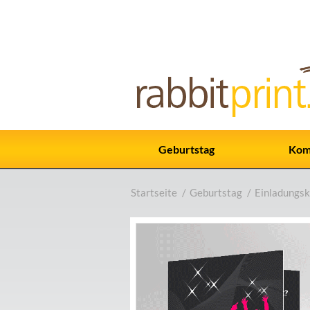
Geburtstag
Kom
Startseite
/
Geburtstag
/
Einladungsk