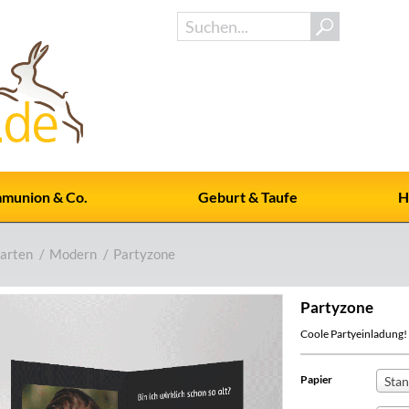
munion & Co.
Geburt & Taufe
H
arten
/
Modern
/
Partyzone
Partyzone
Coole Partyeinladung!
Papier