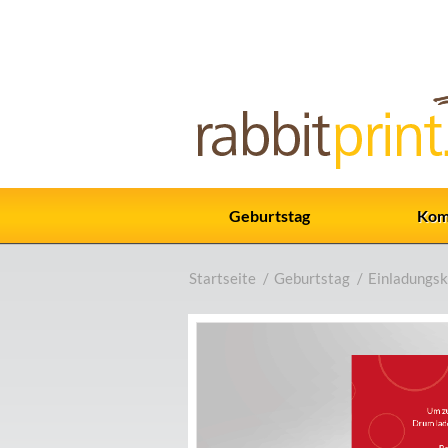
Geburtstag
Kom
Startseite
/
Geburtstag
/
Einladungsk