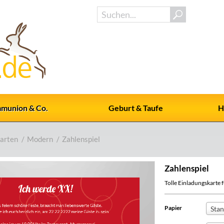
munion & Co.
Geburt & Taufe
H
arten
/
Modern
/
Zahlenspiel
Zahlenspiel
Tolle Einladungskarte fü
Papier