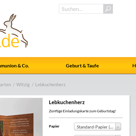
munion & Co.
Geburt & Taufe
H
arten
/
Witzig
/
Lebkuchenherz
Lebkuchenherz
Zünftige Einladungskarte zum Geburtstag!
Papier
Standard-Papier (+0,00 €)