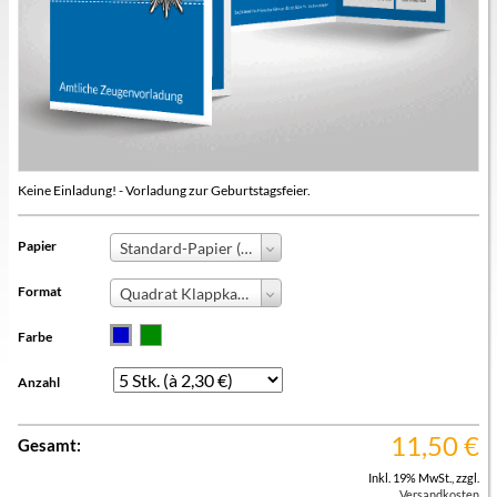
Keine Einladung! - Vorladung zur Geburtstagsfeier.
Papier
Standard-Papier (+0,00 €)
Format
Quadrat Klappkarte
Farbe
Anzahl
11,50
€
Gesamt:
Inkl. 19% MwSt.
,
zzgl.
Versandkosten