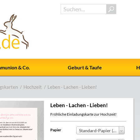
munion & Co.
Geburt & Taufe
H
gskarten
/
Hochzeit
/
Leben - Lachen - Lieben!
Leben - Lachen - Lieben!
Fröhliche Einladungskarte zur Hochzeit!
Papier
Standard-Papier (+0,00 €)