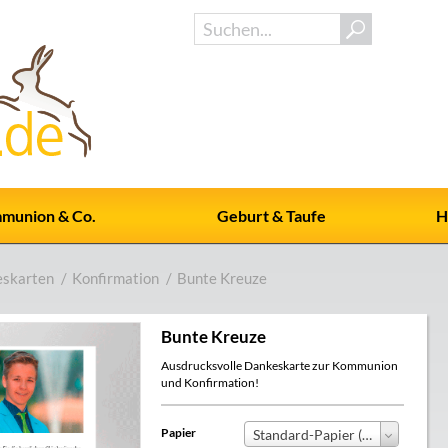
munion & Co.
Geburt & Taufe
H
skarten
/
Konfirmation
/
Bunte Kreuze
Bunte Kreuze
Ausdrucksvolle Dankeskarte zur Kommunion
und Konfirmation!
Papier
Standard-Papier (+0,00 €)