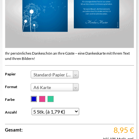
Ihr persönliches Dankeschön an Ihre Gäste – eine Dankeskarte mit Ihrem Text
und Ihren Bildern!
Papier
Standard-Papier (+0,00 €)
Format
A6 Karte
Farbe
Anzahl
8,95
€
Gesamt:
Inkl. 19% MwSt.
,
zzgl.