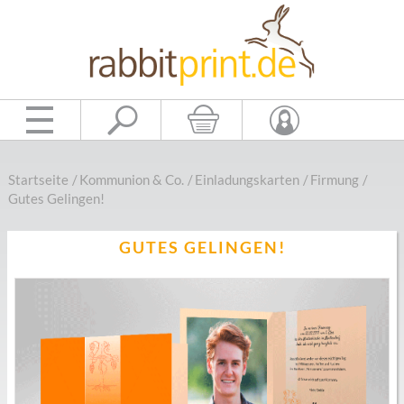
Startseite
/
Kommunion & Co.
/
Einladungskarten
/
Firmung
/
Gutes Gelingen!
GUTES GELINGEN!