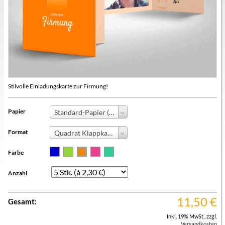
Stilvolle Einladungskarte zur Firmung!
Papier
Standard-Papier (+0,00 €)
Format
Quadrat Klappkarte
Farbe
Anzahl
11,50
€
Gesamt:
Inkl. 19% MwSt.
,
zzgl.
Versandkosten