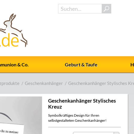
munion & Co.
Geburt & Taufe
H
zprodukte
/
Geschenkanhänger
/
Geschenkanhänger Stylisches Kr
Geschenkanhänger Stylisches
Kreuz
Symbolkräftiges Design für Ihren
selbstgestalteten Geschenkanhänger!