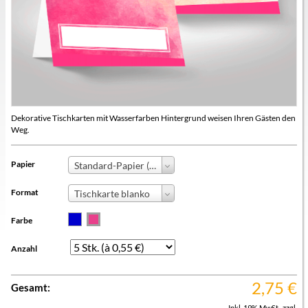
Dekorative Tischkarten mit Wasserfarben Hintergrund weisen Ihren Gästen den
Weg.
Papier
Standard-Papier (+0,00 €)
Format
Tischkarte blanko
Farbe
Anzahl
2,75
€
Gesamt:
Inkl. 19% MwSt.
,
zzgl.