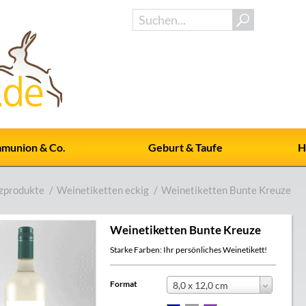
munion & Co.
Geburt & Taufe
H
zprodukte
/
Weinetiketten eckig
/
Weinetiketten Bunte Kreuze
Weinetiketten Bunte Kreuze
Starke Farben: Ihr persönliches Weinetikett!
Format
8,0 x 12,0 cm