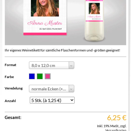
Ihr eigenes Weinetikett für sämtliche Flaschenformen und -größen geeignet!
Format
8,0 x 12,0 cm
Farbe
Veredelung
normale Ecken (+ 0,00 €)
Anzahl
6,25
€
Gesamt:
Inkl. 19% MwSt.
,
zzgl.
Versandkosten