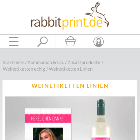
Startseite
/
Kommunion & Co.
/
Zusatzprodukte
/
Weinetiketten eckig
/
Weinetiketten Linien
WEINETIKETTEN LINIEN