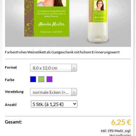
Farbenfrohes Weinetikett als Gastgeschenk mit hohem Erinnerungswert!
Format
8,0 x 12,0 cm
Farbe
Veredelung
normale Ecken (+ 0,00 €)
Anzahl
6,25
€
Gesamt:
Inkl. 19% MwSt.
,
zzgl.
Versandkosten